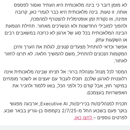
לא מזמן דובר כי בינה מלאכותית היא העתיד ואסור לפספס
אותה. זו טעות. בינה מלאכותית היא כבר לגמרי כאן, קרובה
וזמינה, וזו נקודת זמן אופטימלית להצטרף למהפכה,
ולהפוך למובילי החדשנות ולא הנשרכים מאחור. תחילת הטמעת
הבינה המלאכותית בכל סוג של ארגון לא כרוכה במשאבים רבים
או השקעות עתק.
אפשר וכדאי להתחיל מצעדים קטנים, לגלות את הערך והיכן
המקומות הנכונים להתחיל, משם להמשיך הלאה. לא תרצו לחזור
לאחור.
המסר לכל מנהל ומנהלת ברור: אל תניחו שבינה מלאכותית אינה
רלוונטית לארגון שלכם. תוכלו לעבוד עם יועצים או לשכור מומחים
במיקור חוץ, אבל קודם כל ולפני הכל, בואו ללמוד ולהכיר את
האפשרויות בעצמכם.
תכנית למנהלים/ות בכירים/ות, Executive AI, ארבעה מפגשי
בוקר פעם בשבוע החל מ-2/7/25 בקמפוס בן-גוריון בבאר שבע.
לפרטים נוספים –
לחצו כאן.