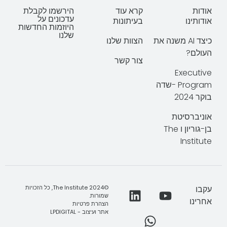
אודות
קרא עוד
הירשמו לקבלת
עדכונים על
אודותינו
בעיתונות
היוזמות החדשות
שלנו
כיצד AI משנה את
הצוות שלנו
העולם?
צור קשר
Executive
Program -שדה
בוקר 2024
אוניברסיטת
בן-גוריון ו The
Institute
עקבו
©2024 The Institute, כל הזכויות
שמורות.
אחרינו
הצהרת פרטיות
אתר ועיצוב - LPDIGITAL